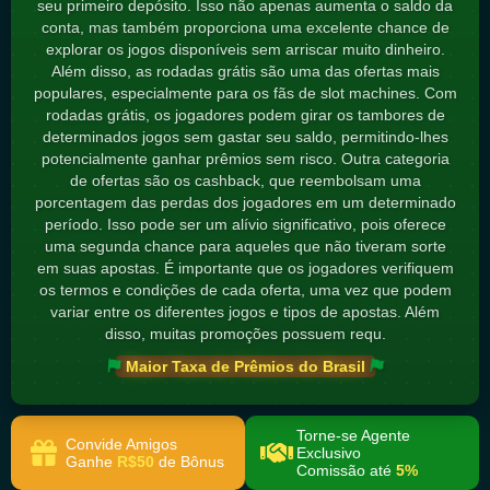
seu primeiro depósito. Isso não apenas aumenta o saldo da
conta, mas também proporciona uma excelente chance de
explorar os jogos disponíveis sem arriscar muito dinheiro.
Além disso, as rodadas grátis são uma das ofertas mais
populares, especialmente para os fãs de slot machines. Com
rodadas grátis, os jogadores podem girar os tambores de
determinados jogos sem gastar seu saldo, permitindo-lhes
potencialmente ganhar prêmios sem risco. Outra categoria
de ofertas são os cashback, que reembolsam uma
porcentagem das perdas dos jogadores em um determinado
período. Isso pode ser um alívio significativo, pois oferece
uma segunda chance para aqueles que não tiveram sorte
em suas apostas. É importante que os jogadores verifiquem
os termos e condições de cada oferta, uma vez que podem
variar entre os diferentes jogos e tipos de apostas. Além
disso, muitas promoções possuem requ.
Maior Taxa de Prêmios do Brasil
Torne-se Agente
Convide Amigos
Exclusivo
Ganhe
R$50
de Bônus
Comissão até
5%