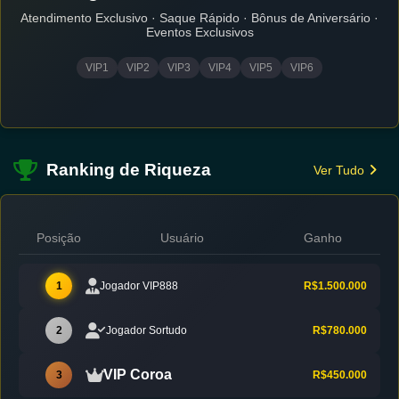
Atendimento Exclusivo · Saque Rápido · Bônus de Aniversário ·
Eventos Exclusivos
VIP1
VIP2
VIP3
VIP4
VIP5
VIP6
Ranking de Riqueza
Ver Tudo
Posição
Usuário
Ganho
1
Jogador VIP888
R$1.500.000
2
Jogador Sortudo
R$780.000
VIP Coroa
3
R$450.000