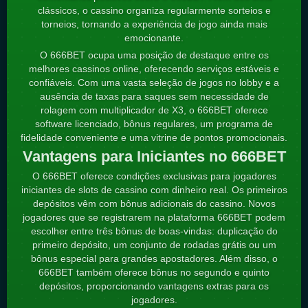
clássicos, o cassino organiza regularmente sorteios e
torneios, tornando a experiência de jogo ainda mais
emocionante.
O 666BET ocupa uma posição de destaque entre os
melhores cassinos online, oferecendo serviços estáveis e
confiáveis. Com uma vasta seleção de jogos no lobby e a
ausência de taxas para saques sem necessidade de
rolagem com multiplicador de X3, o 666BET oferece
software licenciado, bônus regulares, um programa de
fidelidade conveniente e uma vitrine de pontos promocionais.
Vantagens para Iniciantes no 666BET
O 666BET oferece condições exclusivas para jogadores
iniciantes de slots de cassino com dinheiro real. Os primeiros
depósitos vêm com bônus adicionais do cassino. Novos
jogadores que se registrarem na plataforma 666BET podem
escolher entre três bônus de boas-vindas: duplicação do
primeiro depósito, um conjunto de rodadas grátis ou um
bônus especial para grandes apostadores. Além disso, o
666BET também oferece bônus no segundo e quinto
depósitos, proporcionando vantagens extras para os
jogadores.