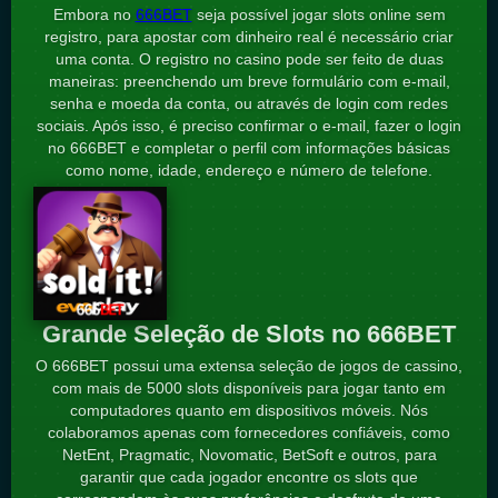
Embora no
666BET
seja possível jogar slots online sem
registro, para apostar com dinheiro real é necessário criar
uma conta. O registro no casino pode ser feito de duas
maneiras: preenchendo um breve formulário com e-mail,
senha e moeda da conta, ou através de login com redes
sociais. Após isso, é preciso confirmar o e-mail, fazer o login
no 666BET e completar o perfil com informações básicas
como nome, idade, endereço e número de telefone.
Grande Seleção de Slots no 666BET
O 666BET possui uma extensa seleção de jogos de cassino,
com mais de 5000 slots disponíveis para jogar tanto em
computadores quanto em dispositivos móveis. Nós
colaboramos apenas com fornecedores confiáveis, como
NetEnt, Pragmatic, Novomatic, BetSoft e outros, para
garantir que cada jogador encontre os slots que