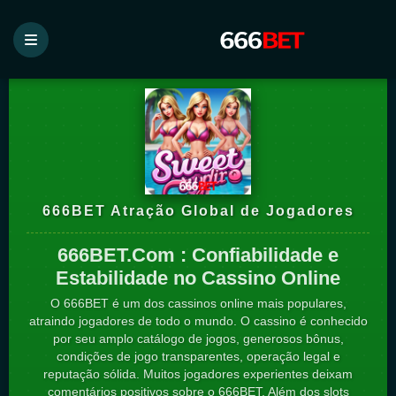
666BET Atração Global de Jogadores
666BET.Com : Confiabilidade e
Estabilidade no Cassino Online
O 666BET é um dos cassinos online mais populares,
atraindo jogadores de todo o mundo. O cassino é conhecido
por seu amplo catálogo de jogos, generosos bônus,
condições de jogo transparentes, operação legal e
reputação sólida. Muitos jogadores experientes deixam
comentários positivos sobre o 666BET. Além dos slots