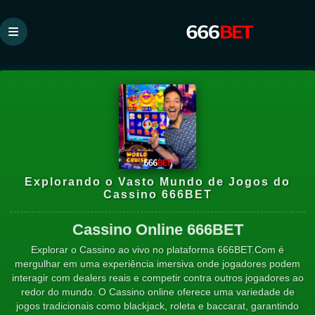
Explorando o Vasto Mundo de Jogos do
Cassino 666BET
Cassino Online 666BET
Explorar o Cassino ao vivo no plataforma 666BET.Com é
mergulhar em uma experiência imersiva onde jogadores podem
interagir com dealers reais e competir contra outros jogadores ao
redor do mundo. O Cassino online oferece uma variedade de
jogos tradicionais como blackjack, roleta e baccarat, garantindo