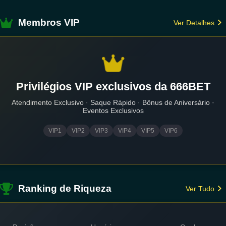
Membros VIP
Ver Detalhes
Privilégios VIP exclusivos da 666BET
Atendimento Exclusivo · Saque Rápido · Bônus de Aniversário ·
Eventos Exclusivos
VIP1
VIP2
VIP3
VIP4
VIP5
VIP6
Ranking de Riqueza
Ver Tudo