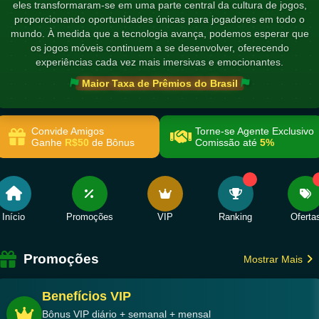
eles transformaram-se em uma parte central da cultura de jogos,
proporcionando oportunidades únicas para jogadores em todo o
mundo. À medida que a tecnologia avança, podemos esperar que
os jogos móveis continuem a se desenvolver, oferecendo
experiências cada vez mais imersivas e emocionantes.
Maior Taxa de Prêmios do Brasil
Convide Amigos
Torne-se Agente Exclusivo
Ganhe
R$50
de Bônus
Comissão até
5%
Início
Promoções
VIP
Ranking
Oferta
Promoções
Mostrar Mais
Benefícios VIP
Bônus VIP diário + semanal + mensal