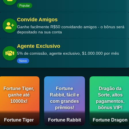
Popular
Convide Amigos
Ganhe facilmente R$50 convidando amigos - o bônus será
depositado na sua conta
Agente Exclusivo
5% de comissão, agente exclusivo, $1.000.000 por mês
Novo
Fortune Tiger,
Fortune
Dragão da
ganhe até
Rabbit, fácil e
Sorte, altos
10000x!
com grandes
pagamentos,
prêmios!
bônus VIP!
Fortune Tiger
Fortune Rabbit
Fortune Dragon